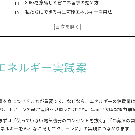
SDGsを意識した省エネ習慣の始め方
私たちにできる再生可能エネルギー活用法
SDGs 7 私たちにできる行動アイデア集
日常で実践する持続可能なエネルギー対策
SDGsエネルギー問題を考える生活術
持続可能なエネルギーが築く未来像
SDGsが描く持続可能な社会の未来とは
sエネルギー実践案
エネルギー転換で実現する新しい暮らし方
再生可能エネルギー普及がもたらす変化
SDGs目標7と未来のエネルギー社会像
持続可能なエネルギーが拓く次世代の希望
習慣を身につけることが重要です。なぜなら、エネルギーの消費量
再生可能エネルギー事例で考えるSDGs
たり、エアコンの設定温度を見直すだけでも、年間で大幅な電力削
SDGs 7 再生可能エネルギー事例の紹介
まずは「使っていない電気機器のコンセントを抜く」「冷蔵庫の
持続可能なエネルギーの事例から学ぶ
「エネルギーをみんなに そしてクリーンに」の実現につながります。
SDGsに役立つ再生可能エネルギーの実践例