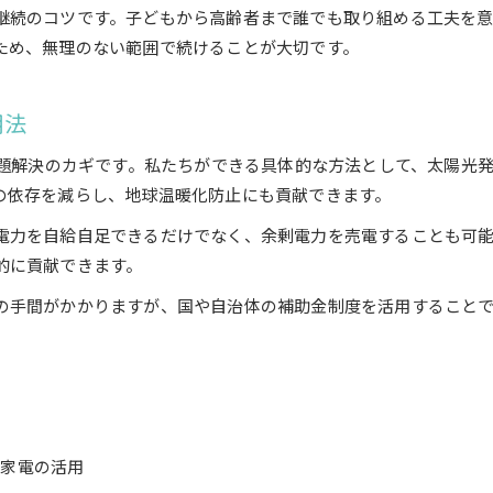
継続のコツです。子どもから高齢者まで誰でも取り組める工夫を
再生可能エネルギー普及のSDGs的意義
ため、無理のない範囲で続けることが大切です。
持続可能なエネルギー取り組み現場レポート
エネルギー問題にSDGs視点で挑む方法
用法
SDGsの観点から考えるエネルギー問題解決法
持続可能なエネルギー取り組みの進め方
問題解決のカギです。私たちができる具体的な方法として、太陽光
の依存を減らし、地球温暖化防止にも貢献できます。
SDGs 7 取り組み事例を活かす挑戦ポイント
エネルギー私たちにできることの具体策
電力を自給自足できるだけでなく、余剰電力を売電することも可
的に貢献できます。
SDGsエネルギー問題への効果的なアプローチ
身近な行動で始めるSDGsの取り組み方
の手間がかかりますが、国や自治体の補助金制度を活用すること
SDGsを意識した身近なエネルギー行動術
エネルギー効率化で広がるSDGsの実践
毎日の選択で進める持続可能なエネルギー
SDGs 7 私たちにできることの始め方
ネ家電の活用
手軽にできる持続可能なエネルギー活用法