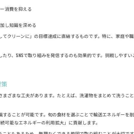
え
持続可能な社会へ導くSDGs実現の道
ギー消費を抑える
SDGs実現へ向けた持続可能なエネルギー戦略
社会全体で進めるエネルギー問題の解決策
参加し知識を深める
持続可能なエネルギーが社会にもたらす恩恵
に そしてクリーンに」の目標達成に直結するものです。特に、家庭
SDGs 7 とは何かを深く理解するポイント
SDGsエネルギーで叶える持続可能な未来社会
したり、SNSで取り組みを発信するのも効果的です。挑戦しやすい
対策
さまざまな工夫があります。たとえば、洗濯物をまとめて洗うこ
識することが可能です。旬の食材を選ぶことで輸送エネルギーを
「持続可能なエネルギーの利用拡大」に貢献します。
うこともあるため、無理なくできる範囲で取り組むことが大切です