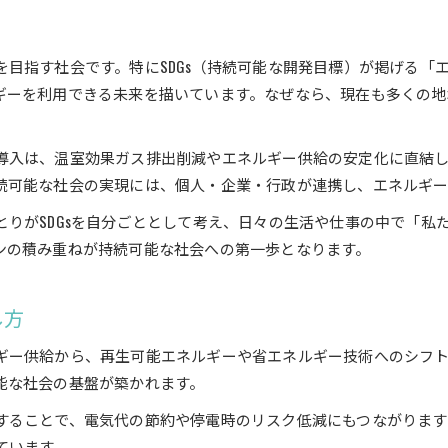
目指す社会です。特にSDGs（持続可能な開発目標）が掲げる「エ
ギーを利用できる未来を描いています。なぜなら、現在も多くの地
導入は、温室効果ガス排出削減やエネルギー供給の安定化に直結
続可能な社会の実現には、個人・企業・行政が連携し、エネルギ
りがSDGsを自分ごととして考え、日々の生活や仕事の中で「私
ンの積み重ねが持続可能な社会への第一歩となります。
し方
ギー供給から、再生可能エネルギーや省エネルギー技術へのシフ
能な社会の基盤が築かれます。
することで、電気代の節約や停電時のリスク低減にもつながります。
ています。