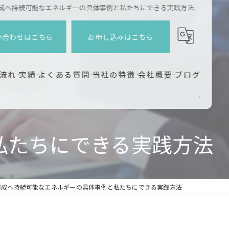
s達成へ持続可能なエネルギーの具体事例と私たちにできる実践方法
い合わせはこちら
お申し込みはこちら
流れ
実績
よくある質問
当社の特徴
会社概要
ブログ
企業研修
ワークショップ
と私たちにできる実践方法
企業連携
教育
s達成へ持続可能なエネルギーの具体事例と私たちにできる実践方法
地方創生