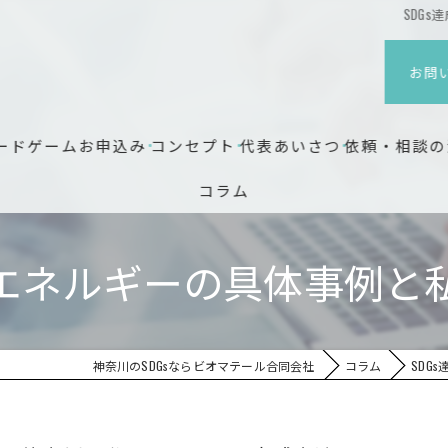
SDG
お問
カードゲームお申込み
コンセプト
代表あいさつ
依頼・相談の
コラム
なエネルギーの具体事例
神奈川のSDGsならビオマテール合同会社
コラム
SDG