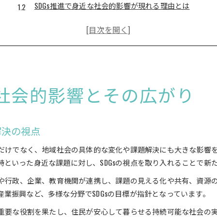
SDGs推進で身近な社会的影響が現れる理由とは
SDGsの社会的影響が広がる背景と具体的な動き
持続可能な発展に向けたSDGsの社会的広がり方
地域課題とSDGsを結ぶ社会的インパクトとは
大井町発SDGs事例が示す連携の力とは
SDGsで地域連携が生まれる大井町の実践事例
の社会的影響とその広がり
連携を強化するSDGs事例から見える地域の力
SDGs事例が示す大井町での協働の広がり
大井町のSDGs事例から学ぶ地域連携の進め方
解決の視点
SDGsを通じた大井町の連携強化の実際を解説
題だけでなく、地域社会の具体的な変化や課題解決にも大きな影響
持続可能な地域社会づくりにSDGsが果たす役割
といった身近な課題に対し、SDGsの視点を取り入れることで新
SDGsが支える持続可能な地域社会づくりの基盤
民や行政、企業、教育機関が連携し、課題の見える化や共有、資源
地域社会の成長に必要なSDGsの果たす役割とは
業振興など、多様な分野でSDGsの目標が指針となっています。
持続可能性を実現するSDGsの具体的な地域アプローチ
で重要な役割を果たし、住民が安心して暮らせる持続可能な社会の
SDGs推進が地域社会の課題解決に与える影響