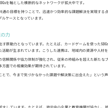
DGsを軸とした横断的なネットワークが拡大中です。
が共通の目標を持つことで、迅速かつ効率的な課題解決を実現する
デルケースとなっています。
域の力
き出す原動力となっています。たとえば、カードゲームを使ったSD
た活動が生まれています。こうした連携は、地域内の資源や人材を
士の信頼関係や協力体制が強化され、従来の枠組みを超えた新たな
多方面での相乗効果が期待されています。
とで、今まで気づかなかった課題や解決策に出会えた」という声も
り
が拡大しています。たとえば、地元中小企業と教育機関が協力し、