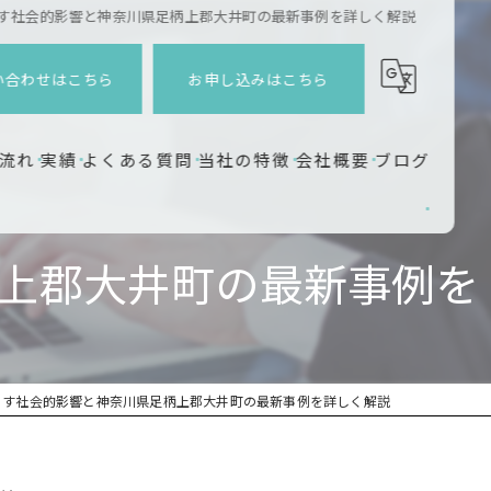
たらす社会的影響と神奈川県足柄上郡大井町の最新事例を詳しく解説
い合わせはこちら
お申し込みはこちら
流れ
実績
よくある質問
当社の特徴
会社概要
ブログ
企業研修
柄上郡大井町の最新事例を
ワークショップ
企業連携
教育
たらす社会的影響と神奈川県足柄上郡大井町の最新事例を詳しく解説
地方創生