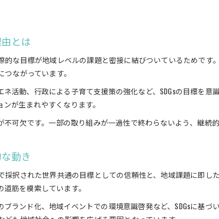
。
地域社会にSDGsが根付くための取り組みポイント
SDGsパートナー登録で企業と地域が拓く未来
理由とは
SDGsパートナー登録がもたらす企業と地域の連携強化
企業がSDGsパートナー制度で広げる地域貢献の可能性
国際的な目標が地域レベルの課題と密接に結びついているためです
化につながっています。
SDGsパートナー登録が導く持続可能な地域の未来像
企業と地域がSDGsで共に描く未来へのステップ
ネ活動、行政による子育て支援策の強化など、SDGsの目標を意
ョンが生まれやすくなります。
SDGsパートナー登録を活用した地域活性化の実践例
SDGs宣言がもたらす大井町の新たな可能性
力が不可欠です。一部の取り組みが一過性で終わらないよう、継続
SDGs宣言が大井町にもたらす社会的変化とは
大井町におけるSDGs宣言の実践と今後の展望
的な動き
SDGs宣言が地域に開く新しい可能性を解説
トで採択された世界共通の目標としての信頼性と、地域課題に即し
大井町のSDGs宣言から始まる社会的イノベーション
の道筋を模索しています。
SDGs宣言の意義と地域社会への影響ポイント
ブランド化、地域イベントでの環境意識啓発など、SDGsに基づ
社会課題解決へSDGs連携が導く実践例を紹介