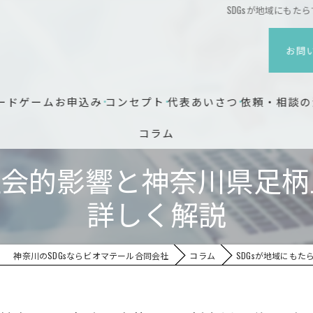
SDGsが地域にも
お問
カードゲームお申込み
コンセプト
代表あいさつ
依頼・相談の
コラム
す社会的影響と神奈川県足
詳しく解説
神奈川のSDGsならビオマテール合同会社
コラム
SDGsが地域にも