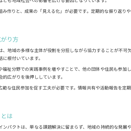
言なども地域社会への影響を広げる要因となっています。
SDGs連携で解決する社会課題の実践例に注目
組み作りと、成果の「見える化」が必要です。定期的な振り返り
地域課題解決のためのSDGs活用実践事例を紹介
SDGsを活かした社会課題解決の成功ポイント
SDGs連携の現場で得られる実践的な知見とは
広がり方
社会課題解決にSDGsが貢献した具体的な事例解説
では、地域の多様な主体が役割を分担しながら協力することが不可
生活に根付いています。
境や福祉分野での実践事例を増やすことで、他の団体や住民も参加
社会的広がりを後押ししています。
広範な住民参加を促す工夫が必要です。情報共有や活動報告を定
トとは
的インパクトは、単なる課題解決に留まらず、地域の持続的な発展