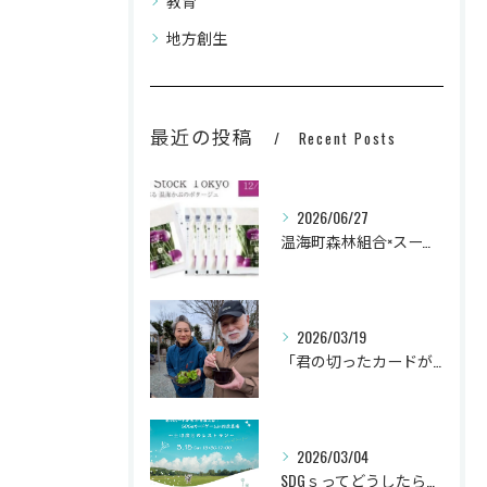
教育
地方創生
最近の投稿
Recent Posts
2026/06/27
温海町森林組合×スープストックトーキョー
2026/03/19
「君の切ったカードが世界を変える！SDGｓゲームin相原農場」 ～土は魔法のレストラン～
2026/03/04
SDGｓってどうしたらいいの？