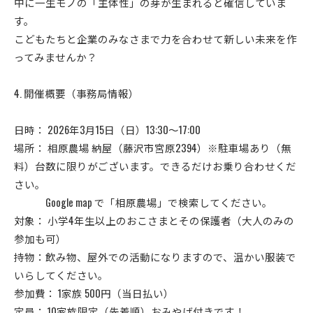
中に一生モノの「主体性」の芽が生まれると確信していま
す。
こどもたちと企業のみなさまで力を合わせて新しい未来を作
ってみませんか？
4. 開催概要（事務局情報）
日時： 2026年3月15日（日）13:30〜17:00
場所： 相原農場 納屋（藤沢市宮原2394）※駐車場あり（無
料）台数に限りがございます。できるだけお乗り合わせくだ
さい。
Google map で「相原農場」で検索してください。
対象： 小学4年生以上のおこさまとその保護者（大人のみの
参加も可）
持物：飲み物、屋外での活動になりますので、温かい服装で
いらしてください。
参加費： 1家族 500円（当日払い）
定員： 10家族限定（先着順）おみやげ付きです！