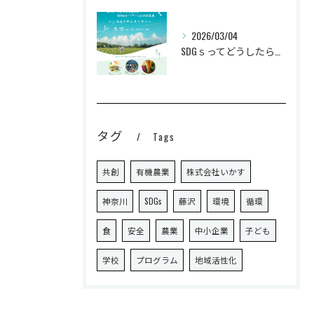
2026/03/04
SDGｓってどうしたらいいの？
タグ
Tags
共創
有機農業
株式会社いかす
神奈川
SDGs
藤沢
環境
循環
食
安全
農業
中小企業
子ども
学校
プログラム
地域活性化